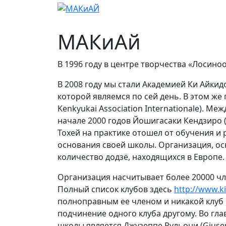
МАКиАй
Рас
МАКиАй
В 1996 году в центре творчества «Лосин
В 2008 году мы стали Академией Ки Айки
которой являемся по сей день. В этом ж
Kenkyukai Association Internationale). Ме
начале 2000 годов Йошигасаки Кендзиро (Y
Тохей на практике отошел от обучения и 
основания своей школы. Организация, осн
количество додзё, находящихся в Европе.
Организация насчитывает более 20000 чл
Полный список клубов здесь
http://www.ki
полноправным ее членом и никакой клуб 
подчинение одного клуба другому. Во гл
школы является Джузеппе Рульони (Giusep