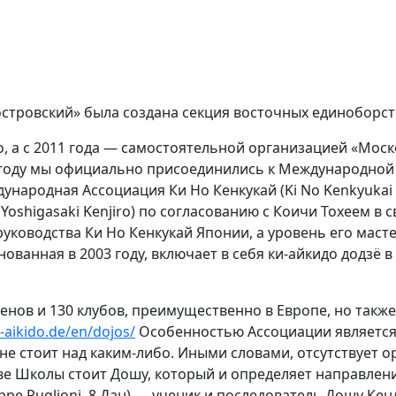
писание
Статьи
Видео
Контакты
Семинары
Наши дру
оостровский» была создана секция восточных единоборс
до, а с 2011 года — самостоятельной организацией «Мос
е году мы официально присоединились к Международной 
ждународная Ассоциация Ки Но Кенкукай (Ki No Kenkyukai A
oshigasaki Kenjiro) по согласованию с Коичи Тохеем в с
руководства Ки Но Кенкукай Японии, а уровень его маст
ованная в 2003 году, включает в себя ки-айкидо додзё 
енов и 130 клубов, преимущественно в Европе, но такж
-aikido.de/en/dojos/
Особенностью Ассоциации является 
не стоит над каким-либо. Иными словами, отсутствует о
аве Школы стоит Дошу, который и определяет направлен
pe Ruglioni, 8 Дан) — ученик и последователь Дошу Ке