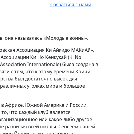
Связаться с нами
зья
тв, она называлась «Молодые воины».
ковская Ассоциация Ки Айкидо МАКиАй»,
Ассоциации Ки Но Кенкукай (Ki No
ssociation Internationale) была создана в
вязи с тем, что к этому времени Коичи
ерства был достаточно высок для
в различных уголках мира и большое
е в Африке, Южной Америке и России.
то, что каждый клуб является
рганизационное или какое-либо другое
ие развития всей школы. Сенсеем нашей
ндзиро Йошигасаки, президента