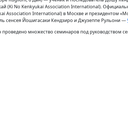
й (Ki No Kenkyukai Association International). Офици
ai Association International) в Москве и президентом 
ель сенсея Йошигасаки Кендзиро и Джузеппе Рульони —
о проведено множество семинаров под руководством се